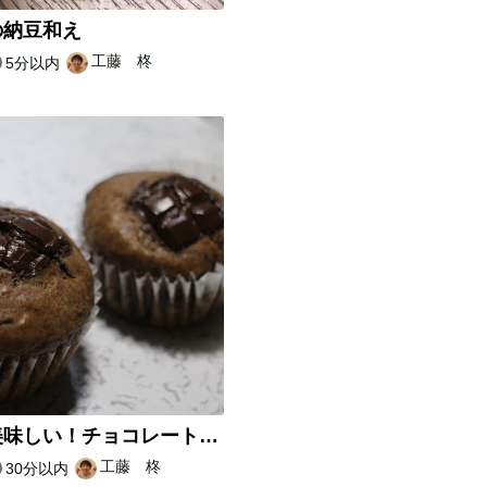
の納豆和え
工藤 柊
5分以内
簡単！美味しい！チョコレートマフィン！
工藤 柊
30分以内