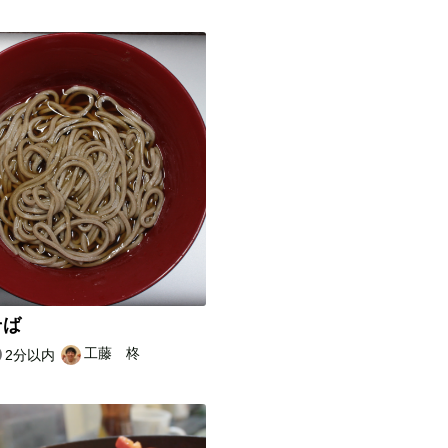
そば
工藤 柊
2分以内