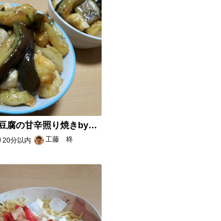
【+🍆】豆腐の甘辛照り焼きbyまみこさん
工藤 柊
20分以内