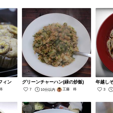
フィン
グリーンチャーハン(緑の炒飯)
年越し
柊
工藤 柊
7
3
10分以内