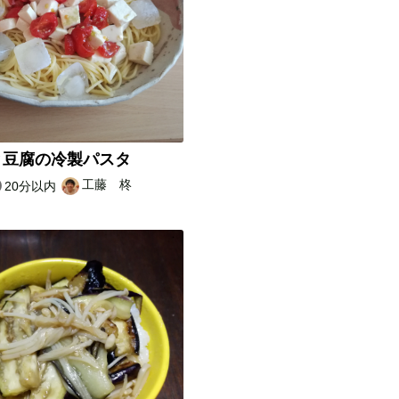
と豆腐の冷製パスタ
工藤 柊
20分以内