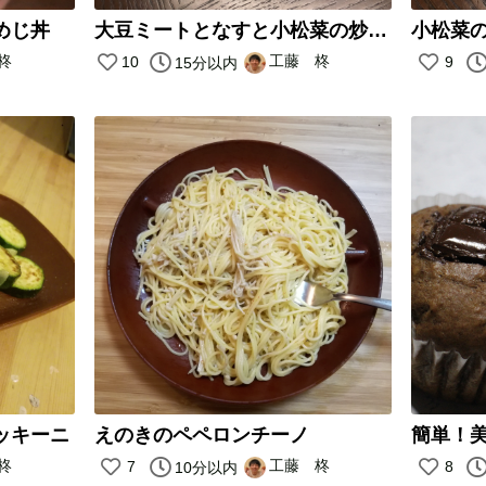
めじ丼
大豆ミートとなすと小松菜の炒め物
小松菜
柊
工藤 柊
10
9
15分以内
ッキーニ
えのきのペペロンチーノ
柊
工藤 柊
7
8
10分以内