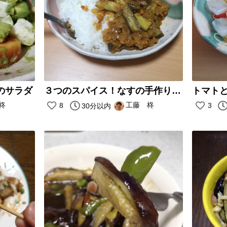
のサラダ
３つのスパイス！なすの手作りカレー
トマト
柊
工藤 柊
8
3
30分以内