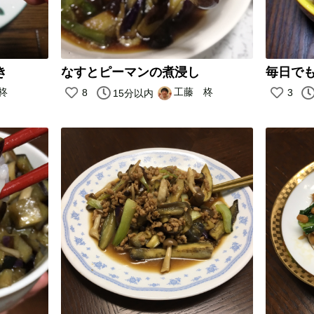
き
なすとピーマンの煮浸し
柊
工藤 柊
8
3
15分以内