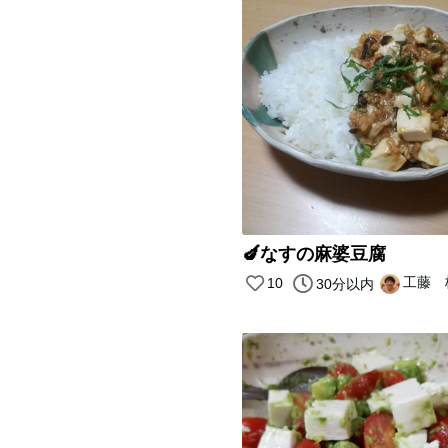
🍆なすの麻婆豆腐
工藤 
10
30分以内