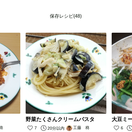
保存レシピ(48)
野菜たくさんクリームパスタ
大豆ミ
柊
工藤 柊
7
6
20分以内