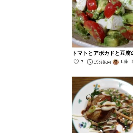
トマトとアボカドと豆腐
工藤 
7
15分以内