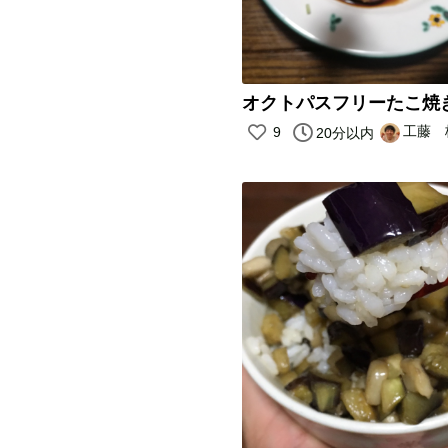
オクトパスフリーたこ焼
工藤 
9
20分以内