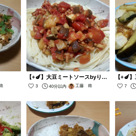
【+🍆】大豆ミートソースbyりこさん
柊
工藤 柊
3
7
40分以内