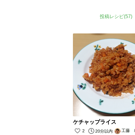
投稿レシピ(
57
)
ケチャップライス
工藤 
2
20分以内