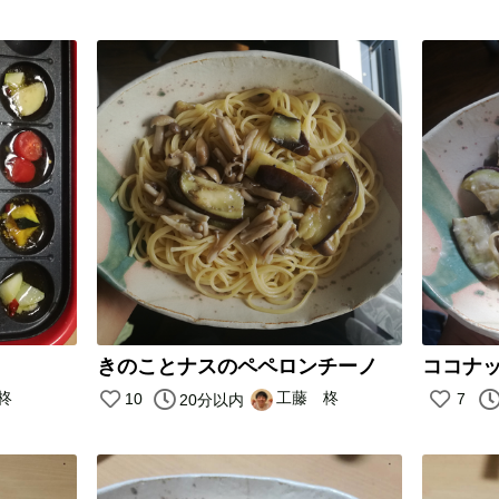
きのことナスのペペロンチーノ
柊
工藤 柊
10
7
20分以内