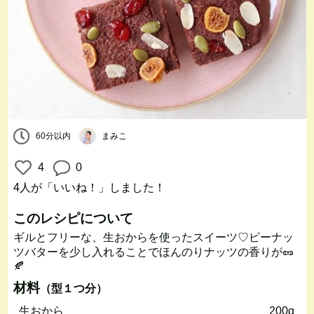
60分以内
まみこ
4
0
4人
が「いいね！」しました！
このレシピについて
ギルとフリーな、生おからを使ったスイーツ♡ピーナッ
ツバターを少し入れることでほんのりナッツの香りが🥜
🍂
材料
（型１つ分）
生おから
200g