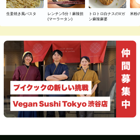
生姜焼き風パスタ
レンチン5分！麻辣担
トロトロ白ナスのVガ
米粉
(マーラータン)
ン麻辣麻婆