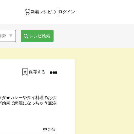
新着レシピ
ログイン
レシピ検索
保存する
ラダ★カレーやタイ料理のお供
グ効果で綺麗になっちゃう無添
中２個