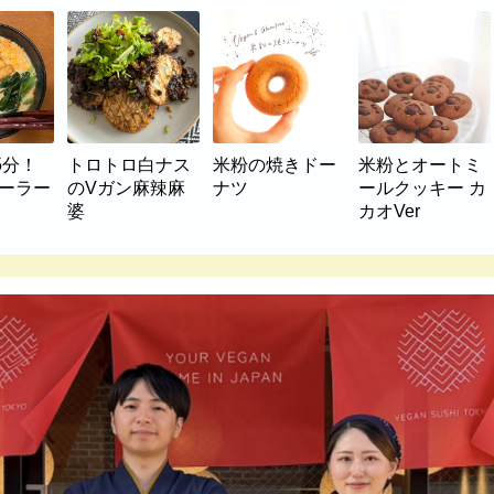
5分！
トロトロ白ナス
米粉の焼きドー
米粉とオートミ
マーラー
のVガン麻辣麻
ナツ
ールクッキー カ
婆
カオVer