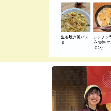
生姜焼き風パス
レンチン
タ
麻辣担(
タン)