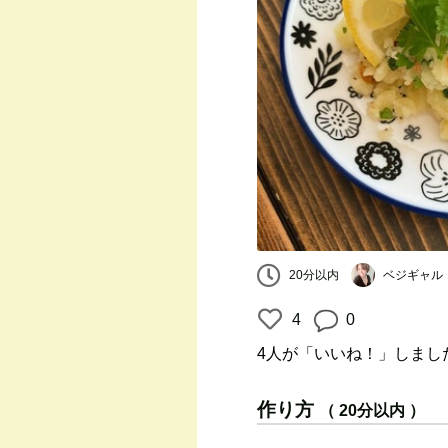
ベジギャル
20分以内
4
0
4人
が「いいね！」しまし
作り方
（ 20分以内 ）