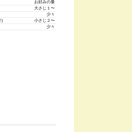
お好みの量
大さじ１〜
少々
)
小さじ２〜
少々