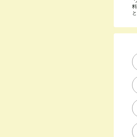
“
料
と