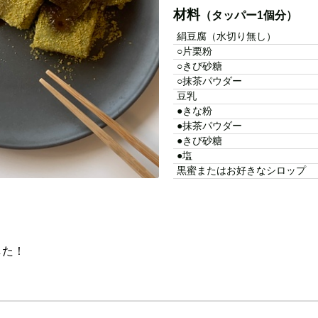
材料
（タッパー1個分）
絹豆腐（水切り無し）
○片栗粉
○きび砂糖
○抹茶パウダー
豆乳
●きな粉
●抹茶パウダー
●きび砂糖
●塩
黒蜜またはお好きなシロップ
した！