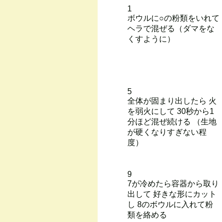
1
ボウルに○の粉類をいれて
ヘラで混ぜる（ダマをな
くすように）
5
全体が固まり出したら 火
を弱火にして 30秒から1
分ほど混ぜ続ける （生地
が硬くなりすぎない程
度）
9
7が冷めたら容器から取り
出して 好きな形にカット
し 8のボウルに入れて粉
類を絡める