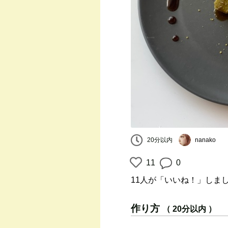
20分以内
nanako
11
0
11人
が「いいね！」しま
作り方
（ 20分以内 ）