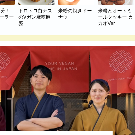
5分！
トロトロ白ナス
米粉の焼きドー
米粉とオートミ
マーラー
のVガン麻辣麻
ナツ
ールクッキー カ
婆
カオVer