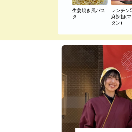
生姜焼き風パス
レンチン
タ
麻辣担(
タン)