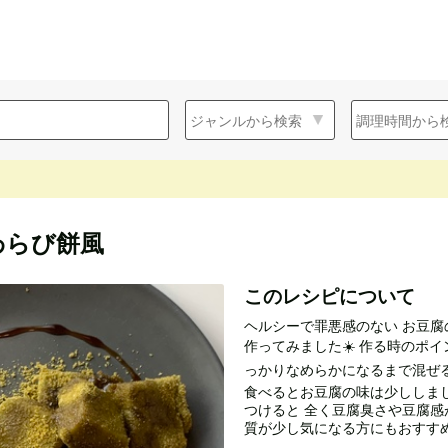
わらび餅風
このレシピについて
ヘルシーで罪悪感のない お豆
作ってみました☀️ 作る時のポ
っかりなめらかになるまで混ぜる
食べるとお豆腐の味は少ししま
つけると 全く豆腐臭さや豆腐感が
質が少し気になる方にもおすすめ