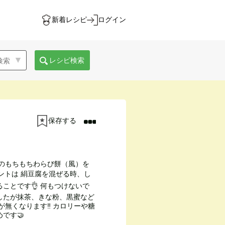
新着レシピ
ログイン
レシピ検索
保存する
腐のもちもちわらび餅（風）を
イントは 絹豆腐を混ぜる時、し
ことです👌 何もつけないで
したが抹茶、きな粉、黒蜜など
無くなります‼︎ カロリーや糖
です🤝