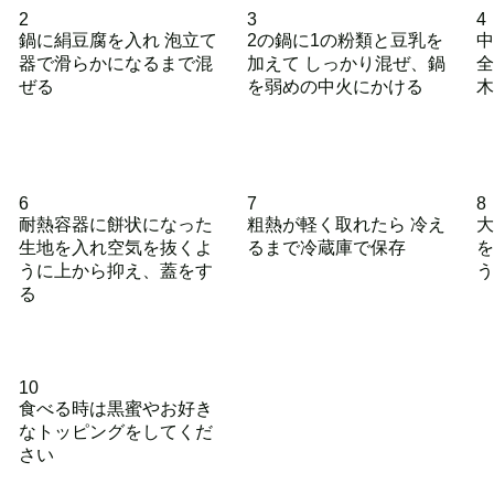
2
3
4
鍋に絹豆腐を入れ 泡立て
2の鍋に1の粉類と豆乳を
中
器で滑らかになるまで混
加えて しっかり混ぜ、鍋
全
ぜる
を弱めの中火にかける
木
6
7
8
耐熱容器に餅状になった
粗熱が軽く取れたら 冷え
大
生地を入れ空気を抜くよ
るまで冷蔵庫で保存
を
うに上から抑え、蓋をす
う
る
10
食べる時は黒蜜やお好き
なトッピングをしてくだ
さい