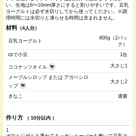
い。生地は8〜10mm厚さにすると割りやすいです。豆乳
ヨーグルトは必ず水切りしてから使ってください。※調
理時間には水切りと凍らせる時間は含まれません。
材料
（4人分）
800g（2パッ
豆乳ヨーグルト
ク）
ゆで小豆
1缶
大さじ1
ココナッツオイル
メープルシロップ または アガベシロ
大さじ2
ップ
きなこ
適量
作り方
（ 10分以内 ）
1
ボウルにザルを重ねてキッチンペーパーを敷いて豆乳ヨ