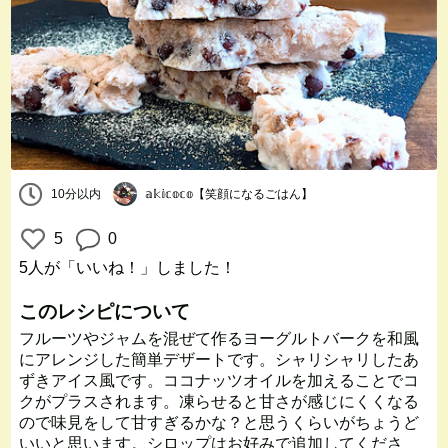
10分以内
𝕒𝕜𝕚𝕔𝕠𝕔𝕠【笑顔になるごはん】
5
0
5人
が「いいね！」しました！
このレシピについて
フルーツやジャムを混ぜて作るヨーグルトバークを和風
にアレンジした簡単デザートです。シャリシャリしたあ
ずきアイス風です。ココナッツオイルを加えることでコ
クがプラスされます。凍らせると甘さが感じにくくなる
ので味見をして甘すぎるかな？と思うくらいがちょうど
いいと思います。シロップはお好みで追加してくださ