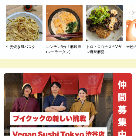
生姜焼き風パスタ
レンチン5分！麻辣担
トロトロ白ナスのVガ
米粉
(マーラータン)
ン麻辣麻婆