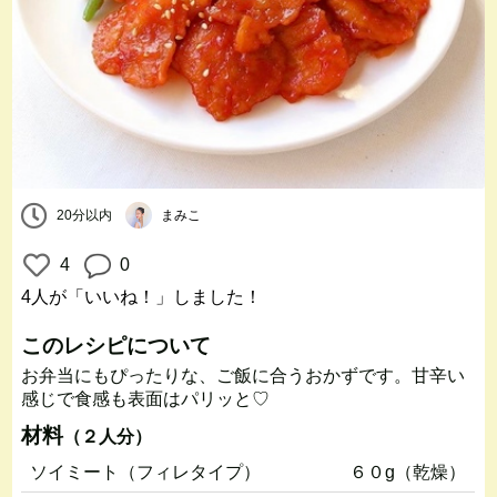
20分以内
まみこ
4
0
4人
が「いいね！」しました！
このレシピについて
お弁当にもぴったりな、ご飯に合うおかずです。甘辛い
感じで食感も表面はパリッと♡
材料
（２人分）
ソイミート（フィレタイプ）
６０g（乾燥）