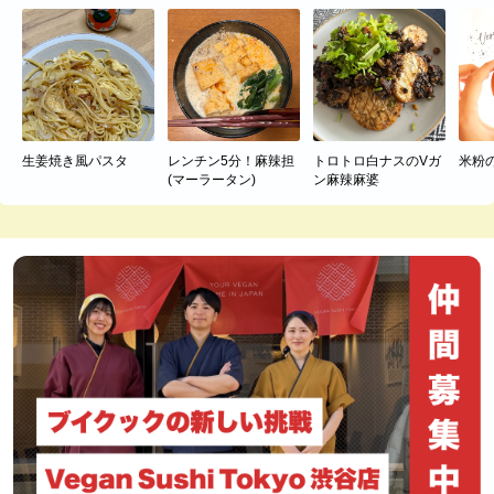
生姜焼き風パスタ
レンチン5分！麻辣担
トロトロ白ナスのVガ
米粉
(マーラータン)
ン麻辣麻婆