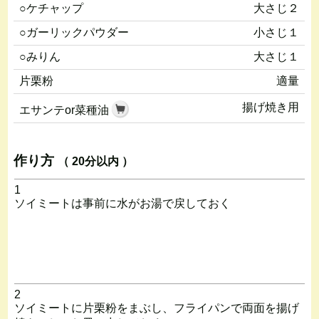
○ケチャップ
大さじ２
○ガーリックパウダー
小さじ１
○みりん
大さじ１
片栗粉
適量
揚げ焼き用
エサンテor菜種油
作り方
（ 20分以内 ）
1
ソイミートは事前に水がお湯で戻しておく
2
ソイミートに片栗粉をまぶし、フライパンで両面を揚げ