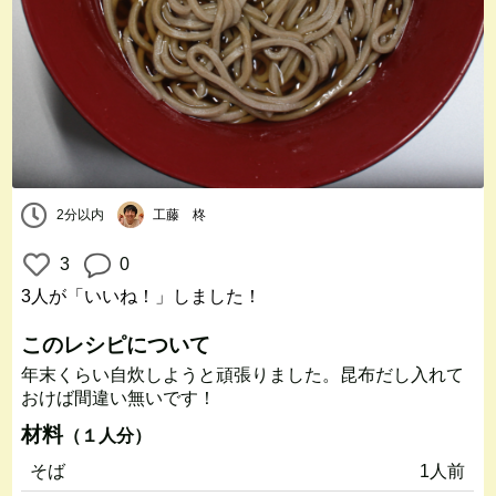
2分以内
工藤 柊
3
0
3人
が「いいね！」しました！
このレシピについて
年末くらい自炊しようと頑張りました。昆布だし入れて
おけば間違い無いです！
材料
（１人分）
そば
1人前