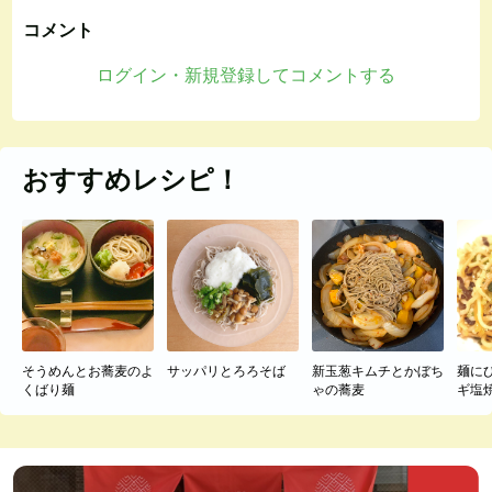
コメント
ログイン・新規登録してコメントする
おすすめレシピ！
そうめんとお蕎麦のよ
サッパリとろろそば
新玉葱キムチとかぼち
麺に
くばり麺
ゃの蕎麦
ギ塩