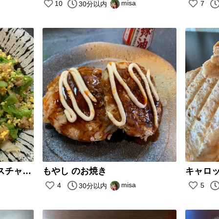
misa
10
7
30分以内
豆腐スクランブルのレタスチャーハン
もやし のお焼き
misa
4
5
30分以内