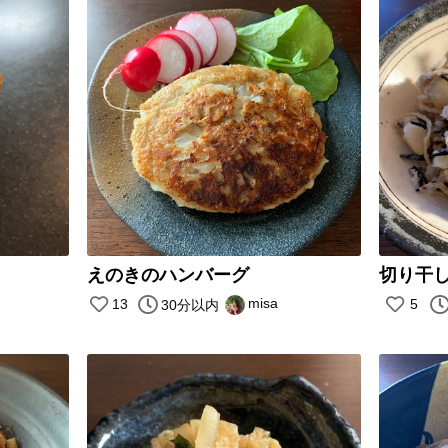
えのきのハンバーグ
切り干
misa
13
5
30分以内