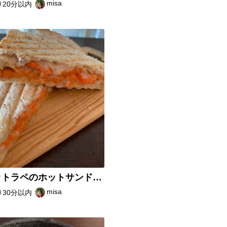
misa
20分以内
キャロットラペのホットサンド〜玄米甘酒〜
misa
30分以内