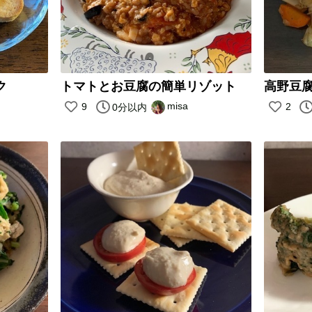
ク
トマトとお豆腐の簡単リゾット
misa
9
2
0分以内