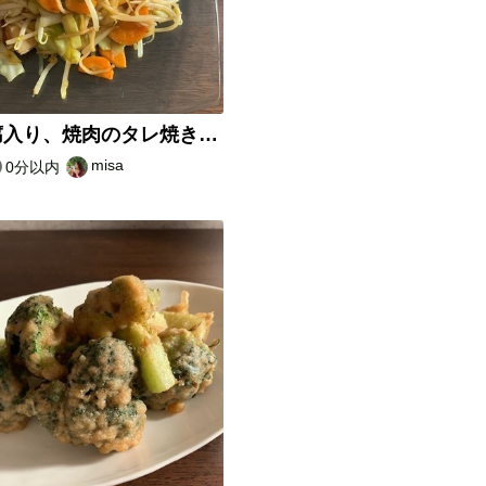
高野豆腐入り、焼肉のタレ焼きそば
misa
0分以内