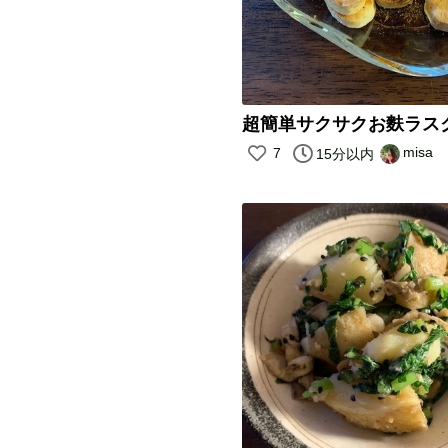
超簡単サクサクお麩ラス
misa
7
15分以内