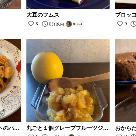
大豆のフムス
ブロッ
misa
3
9
0分以内
エリンギ、油揚げ、トマトのパスタ
丸ごと１個グレープフルーツジャム
おから