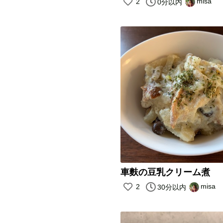
misa
2
0分以内
車麩の豆乳クリーム煮
misa
2
30分以内