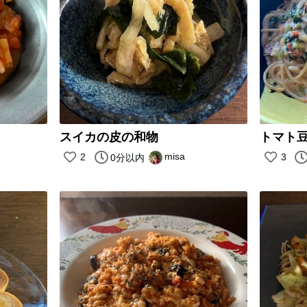
スイカの皮の和物
トマト
misa
2
3
0分以内