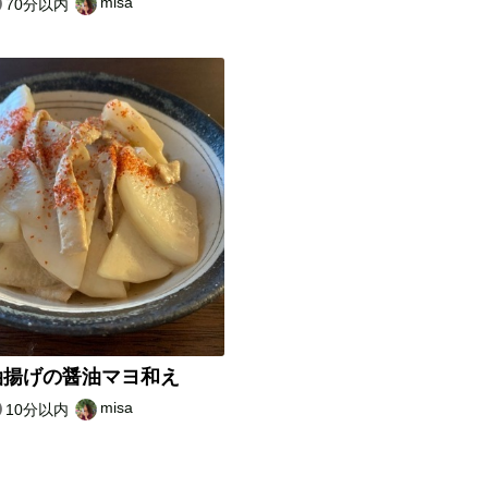
misa
70分以内
油揚げの醤油マヨ和え
misa
10分以内