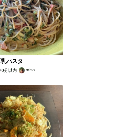
豆乳パスタ
misa
0分以内