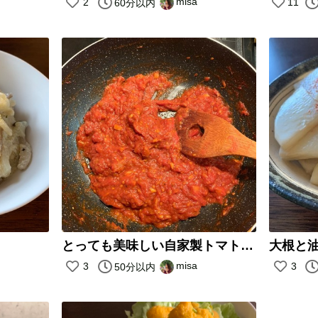
misa
2
11
60分以内
とっても美味しい自家製トマトペースト
大根と
misa
3
3
50分以内