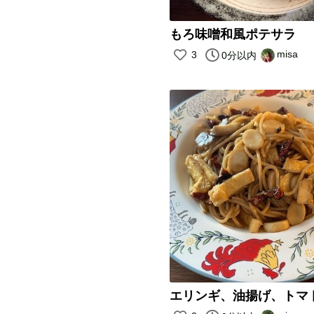
もろ味噌和風ポテサラ
misa
3
0分以内