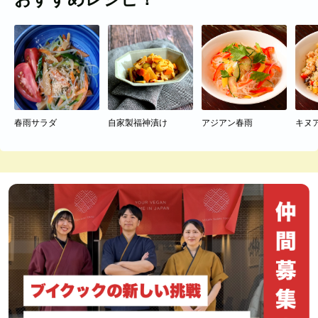
春雨サラダ
自家製福神漬け
アジアン春雨
キヌ