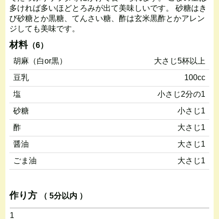
多ければ多いほどとろみが出て美味しいです。 砂糖はき
び砂糖とか黒糖、てんさい糖、酢は玄米黒酢とかアレン
ジしても美味です。
材料
（6）
胡麻（白or黒）
大さじ5杯以上
豆乳
100cc
塩
小さじ2分の1
砂糖
小さじ1
酢
大さじ1
醤油
大さじ1
ごま油
大さじ1
作り方
（ 5分以内 ）
1