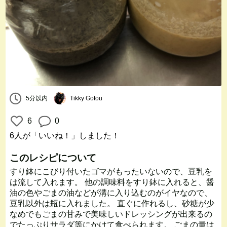
5分以内
Tikky Gotou
6
0
6人
が「いいね！」しました！
このレシピについて
すり鉢にこびり付いたゴマがもったいないので、豆乳を
は流して入れます。 他の調味料をすり鉢に入れると、醤
油の色やごまの油などが溝に入り込むのがイヤなので、
豆乳以外は瓶に入れました。 直ぐに作れるし、砂糖が少
なめでもごまの甘みで美味しいドレッシングが出来るの
でたっぷりサラダ等にかけて食べられます。 ごまの量は