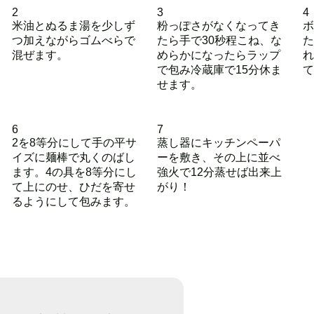
2
3
4
米油とぬるま湯を少しず
粉っぽさがなくなってき
ボ
つ加えながらゴムべらで
たら手で30秒程こね、な
た
混ぜます。
めらかになったらラップ
れ
で包み冷蔵庫で15分休ま
て
せます。
6
7
2を8等分にして手の平サ
蒸し器にキッチンペーパ
イズに麺棒で丸くのばし
ーを敷き、その上に並べ
ます。4の具を8等分にし
強火で12分蒸せば出来上
て上にのせ、ひだを寄せ
がり！
るようにして包みます。