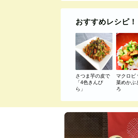
おすすめレシピ！
さつま芋の皮で
マクロビ
「4色きんぴ
菜めかぶ
ら」
ろ