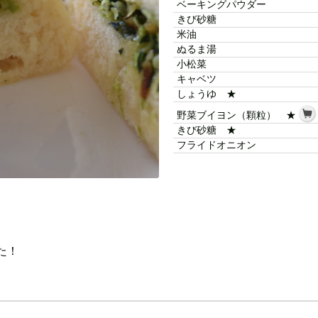
ベーキングパウダー
きび砂糖
米油
ぬるま湯
小松菜
キャベツ
しょうゆ ★
野菜ブイヨン（顆粒） ★
きび砂糖 ★
フライドオニオン
た！