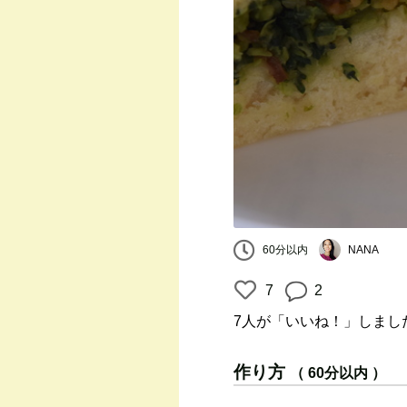
60分以内
NANA
7
2
7人
が「いいね！」しまし
作り方
（ 60分以内 ）