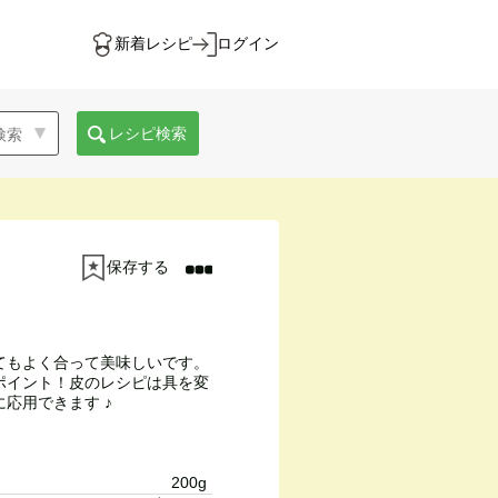
新着レシピ
ログイン
レシピ検索
保存する
てもよく合って美味しいです。
ポイント！皮のレシピは具を変
応用できます ♪
200g