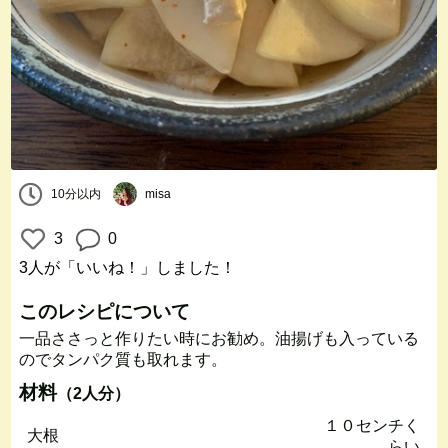
10分以内
misa
3
0
3人
が「いいね！」しました！
このレシピについて
一品ささっと作りたい時にお勧め。油揚げも入っている
のでタンパク質も取れます。
材料
（2人分）
１０センチく
大根
らい