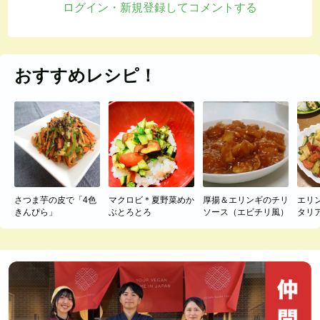
ログイン・新規登録してコメントする
おすすめレシピ！
さつま芋の皮で「4色
マクロビ＊夏野菜めか
厚揚＆エリンギのチリ
エリ
きんぴら」
ぶとろとろ
ソース（エビチリ風）
タリ