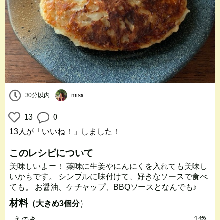
30分以内
misa
13
0
13人
が「いいね！」しました！
このレシピについて
美味しいよー！ 薬味に生姜やにんにくを入れても美味し
いかもです。 シンプルに味付けて、好きなソースで食べ
ても。 お醤油、ケチャップ、BBQソースとなんでも♪
材料
（大きめ3個分）
えのき
1袋