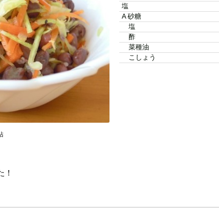
塩
A 砂糖
塩
酢
菜種油
こしょう
帖
た！