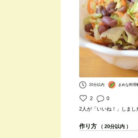
まめな料理
20分以内
2
0
2人
が「いいね！」しまし
作り方
（ 20分以内 ）