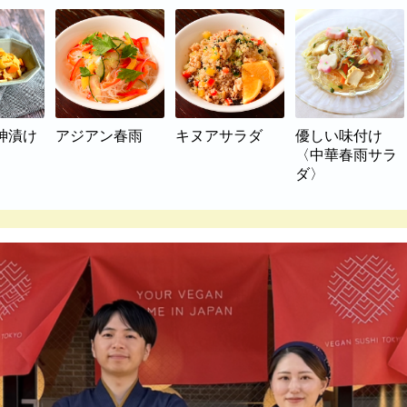
神漬け
アジアン春雨
キヌアサラダ
優しい味付け
〈中華春雨サラ
ダ〉