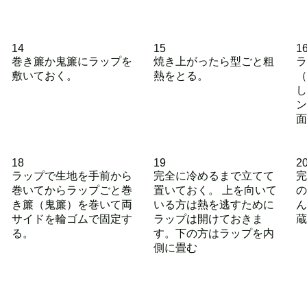
14
15
1
巻き簾か鬼簾にラップを
焼き上がったら型ごと粗
ラ
敷いておく。
熱をとる。
（
し
ン
面
18
19
2
ラップで生地を手前から
完全に冷めるまで立てて
完
巻いてからラップごと巻
置いておく。 上を向いて
の
き簾（鬼簾）を巻いて両
いる方は熱を逃すために
ん
サイドを輪ゴムで固定す
ラップは開けておきま
蔵
る。
す。下の方はラップを内
側に畳む