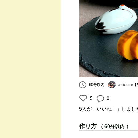
𝕒𝕜𝕚𝕔
60分以内
5
0
5人
が「いいね！」しまし
作り方
（ 60分以内 ）