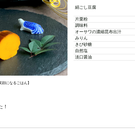
絹ごし豆腐
片栗粉
調味料
オーサワの濃縮昆布出汁
みりん
きび砂糖
自然塩
淡口醤油
𝕔𝕠【笑顔になるごはん】
た！