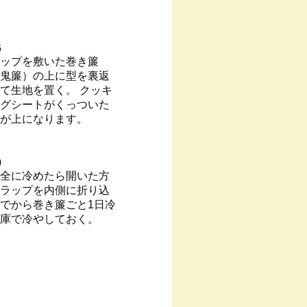
6
ップを敷いた巻き簾
鬼簾）の上に型を裏返
て生地を置く。 クッキ
グシートがくっついた
が上になります。
0
全に冷めたら開いた方
ラップを内側に折り込
でから巻き簾ごと1日冷
庫で冷やしておく。