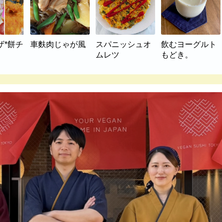
ザ*餅チ
車麩肉じゃが風
スパニッシュオ
飲むヨーグルト
ムレツ
もどき。