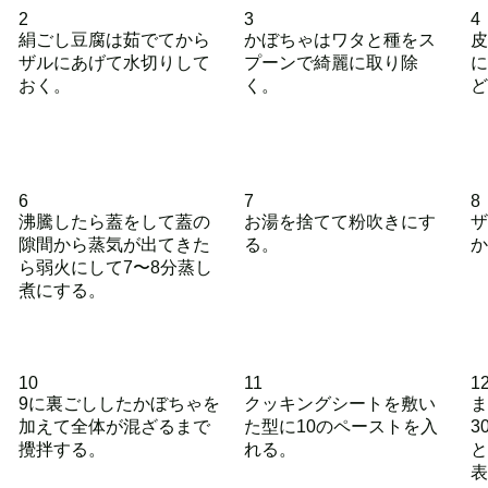
2
3
4
絹ごし豆腐は茹でてから
かぼちゃはワタと種をス
皮
ザルにあげて水切りして
プーンで綺麗に取り除
に
おく。
く。
ど
6
7
8
沸騰したら蓋をして蓋の
お湯を捨てて粉吹きにす
ザ
隙間から蒸気が出てきた
る。
か
ら弱火にして7〜8分蒸し
煮にする。
10
11
1
9に裏ごししたかぼちゃを
クッキングシートを敷い
ま
加えて全体が混ざるまで
た型に10のペーストを入
3
攪拌する。
れる。
と
表