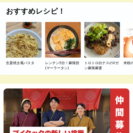
おすすめレシピ！
生姜焼き風パスタ
レンチン5分！麻辣担
トロトロ白ナスのVガ
米粉
(マーラータン)
ン麻辣麻婆