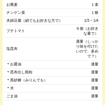
お蕎麦
１束
チンゲン菜
１株
木綿豆腐（絹でもお好きな方で）
1/3 ~ 1/4
６個（お好き
プチトマト
な量で）
適量（しっか
り味を付けた
塩昆布
いので、多め
で？）
＊お醤油
適量
＊昆布出し顆粒
適量
＊黒砂糖（みりんでも）
適量
＊水
適量
ごま油
適量