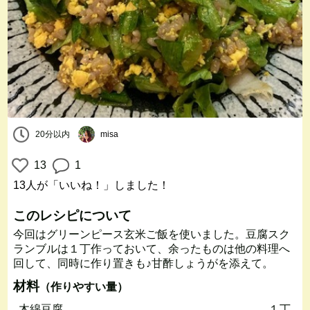
20分以内
misa
13
1
13人
が「いいね！」しました！
このレシピについて
今回はグリーンピース玄米ご飯を使いました。豆腐スク
ランブルは１丁作っておいて、余ったものは他の料理へ
回して、同時に作り置きも♪甘酢しょうがを添えて。
材料
（作りやすい量）
木綿豆腐
１丁