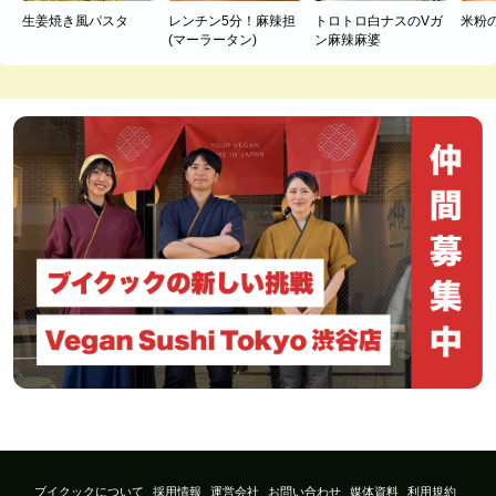
生姜焼き風パスタ
レンチン5分！麻辣担
トロトロ白ナスのVガ
米粉
(マーラータン)
ン麻辣麻婆
ブイクックについて
採用情報
運営会社
お問い合わせ
媒体資料
利用規約