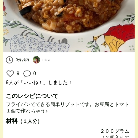
0分以内
misa
9
0
9人
が「いいね！」しました！
このレシピについて
フライパンでできる簡単リゾットです。お豆腐とトマト
１個で作れちゃう♪
材料
（１人分）
２００グラム
（２個入りの