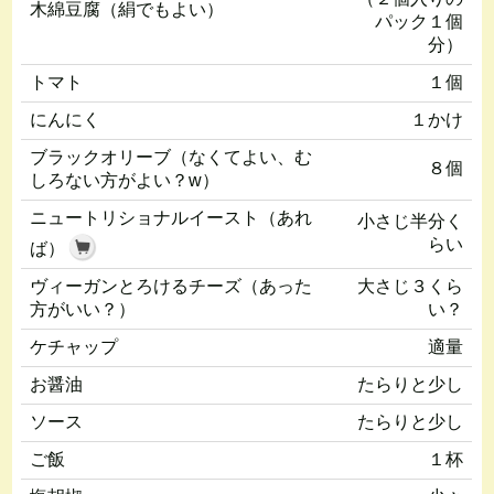
木綿豆腐（絹でもよい）
パック１個
分）
トマト
１個
にんにく
１かけ
ブラックオリーブ（なくてよい、む
８個
しろない方がよい？w）
ニュートリショナルイースト（あれ
小さじ半分く
らい
ば）
ヴィーガンとろけるチーズ（あった
大さじ３くら
方がいい？）
い？
ケチャップ
適量
お醤油
たらりと少し
ソース
たらりと少し
ご飯
１杯