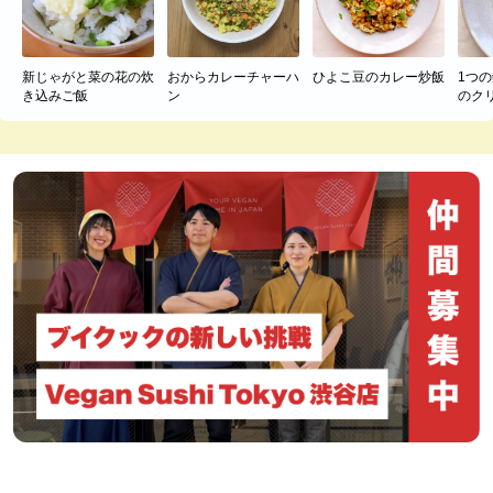
新じゃがと菜の花の炊
おからカレーチャーハ
ひよこ豆のカレー炒飯
1つ
き込みご飯
ン
のク