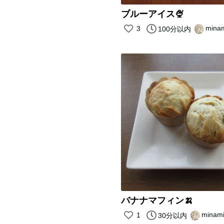
ブルーアイス🍨
mina
3
100分以内
バナナマフィン🍌
minam
1
30分以内