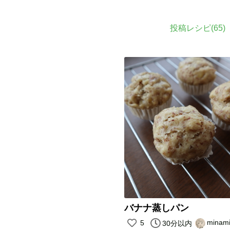
投稿レシピ(
65
)
バナナ蒸しパン
minam
5
30分以内