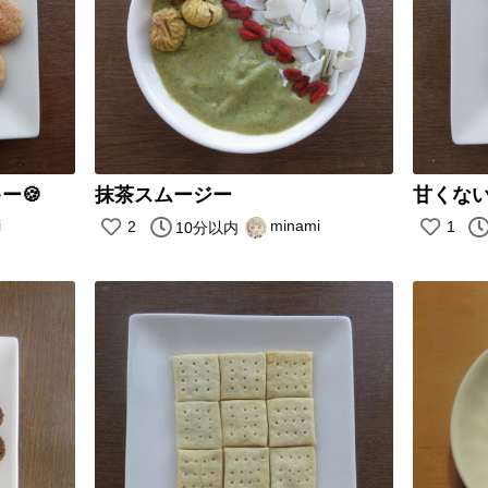
ー🍪
抹茶スムージー
甘くな
i
minami
2
1
10分以内