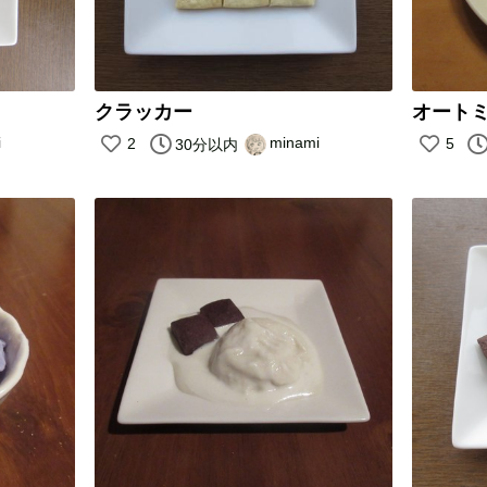
クラッカー
オート
i
minami
2
5
30分以内