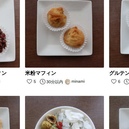
ィン
米粉マフィン
グルテン
i
minami
5
6
30分以内