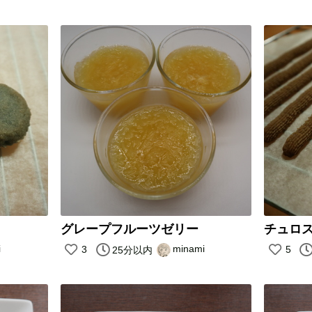
グレープフルーツゼリー
チュロ
i
minami
3
5
25分以内