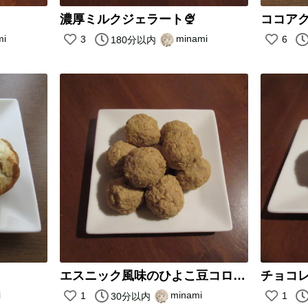
濃厚ミルクジェラート🍨
ココア
mi
minami
3
6
180分以内
エスニック風味のひよこ豆コロッケ
チョコレ
i
minami
1
1
30分以内