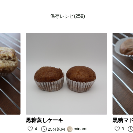
保存レシピ(259)
黒糖蒸しケーキ
黒糖マ
i
minami
4
3
25分以内