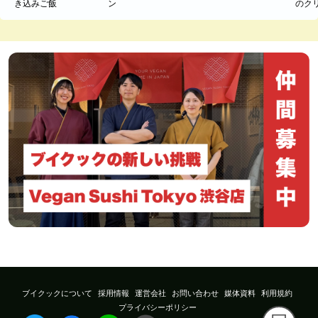
き込みご飯
ン
のク
ブイクックについて
採用情報
運営会社
お問い合わせ
媒体資料
利用規約
プライバシーポリシー