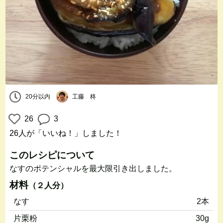
20分以内
工藤 柊
26
3
26人
が「いいね！」しました！
このレシピについて
なすのポテンシャルを最大限引き出しました。
材料
（２人分）
なす
2本
片栗粉
30g