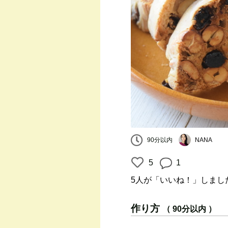
90分以内
NANA
5
1
5人
が「いいね！」しまし
作り方
（ 90分以内 ）