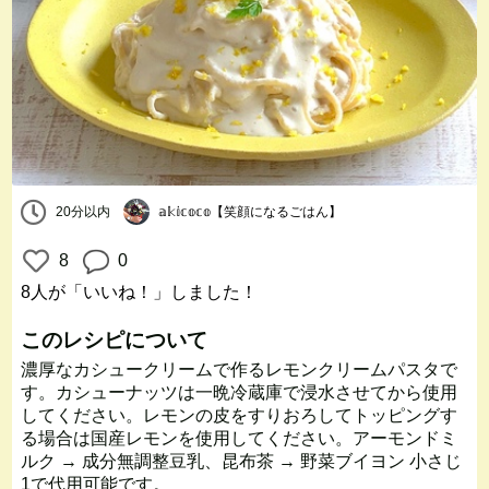
20分以内
𝕒𝕜𝕚𝕔𝕠𝕔𝕠【笑顔になるごはん】
8
0
8人
が「いいね！」しました！
このレシピについて
濃厚なカシュークリームで作るレモンクリームパスタで
す。カシューナッツは一晩冷蔵庫で浸水させてから使用
してください。レモンの皮をすりおろしてトッピングす
る場合は国産レモンを使用してください。アーモンドミ
ルク → 成分無調整豆乳、昆布茶 → 野菜ブイヨン 小さじ
1で代用可能です。