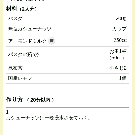
材料
（2人分）
パスタ
200g
無塩カシューナッツ
1カップ
250cc
アーモンドミルク
お玉1杯
パスタの茹で汁
（50cc）
昆布茶
小さじ2
国産レモン
1個
作り方
（ 20分以内 ）
1
カシューナッツは一晩浸水させておく。