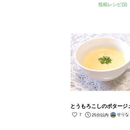
投稿レシピ(
3
)
とうもろこしのポタージ
せりな
7
25分以内