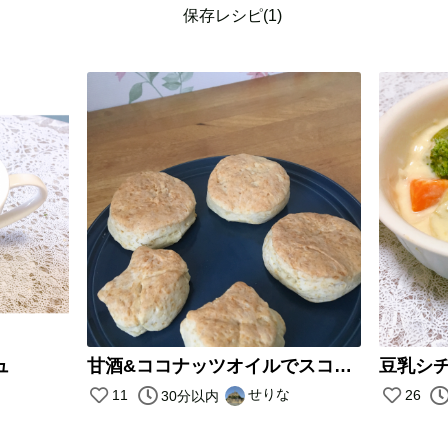
保存レシピ(1)
ュ
甘酒&ココナッツオイルでスコーン
豆乳シ
せりな
11
26
30分以内