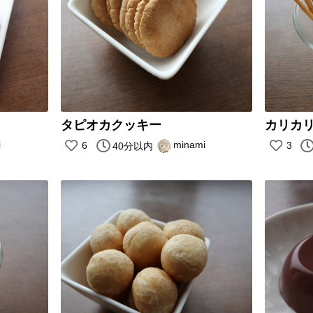
タピオカクッキー
カリカ
i
minami
6
3
40分以内