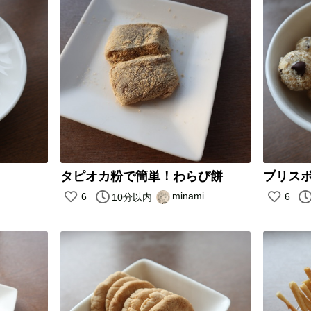
タピオカ粉で簡単！わらび餅
ブリス
minami
6
6
10分以内