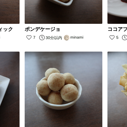
ィック
ポンデケージョ
ココア
i
minami
7
5
30分以内