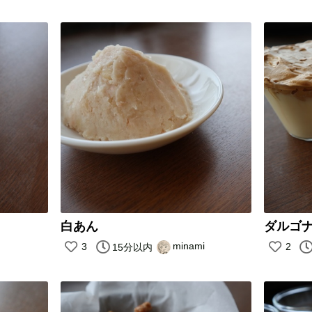
白あん
ダルゴ
minami
3
2
15分以内