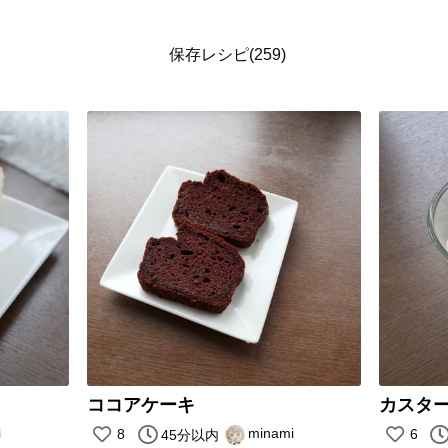
保存レシピ(259)
ココアケーキ
カスタ
i
minami
8
6
45分以内