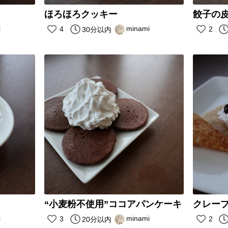
ほろほろクッキー
餃子の
i
minami
4
2
30分以内
“小麦粉不使用”ココアパンケーキ
クレー
i
minami
3
2
20分以内