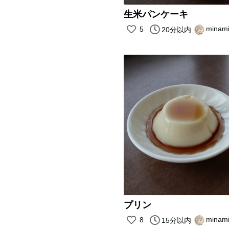
生米パンケーキ
minam
5
20分以内
プリン
minam
8
15分以内