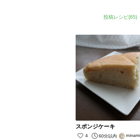
投稿レシピ(
65
)
スポンジケーキ
minam
4
60分以内