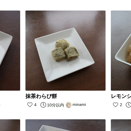
抹茶わらび餅
レモン
i
minami
4
2
10分以内