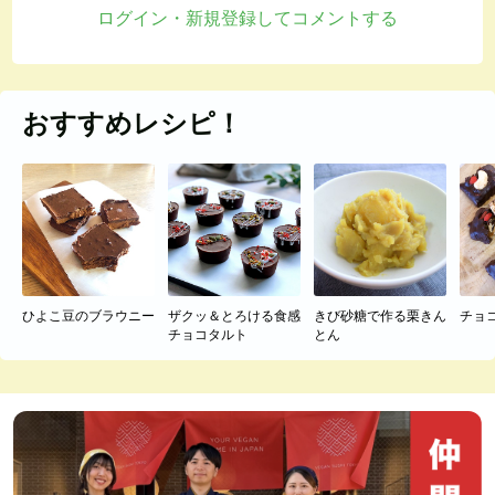
ログイン・新規登録してコメントする
おすすめレシピ！
ひよこ豆のブラウニー
ザクッ＆とろける食感
きび砂糖で作る栗きん
チョ
チョコタルト
とん