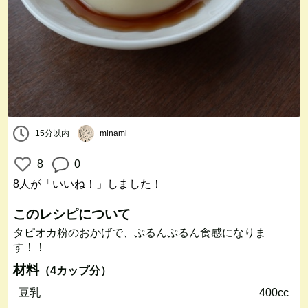
15分以内
minami
8
0
8人
が「いいね！」しました！
このレシピについて
タピオカ粉のおかげで、ぷるんぷるん食感になりま
す！！
材料
（4カップ分）
豆乳
400cc