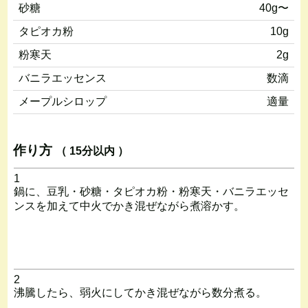
砂糖
40g〜
タピオカ粉
10g
粉寒天
2g
バニラエッセンス
数滴
メープルシロップ
適量
作り方
（ 15分以内 ）
1
鍋に、豆乳・砂糖・タピオカ粉・粉寒天・バニラエッセ
ンスを加えて中火でかき混ぜながら煮溶かす。
2
沸騰したら、弱火にしてかき混ぜながら数分煮る。