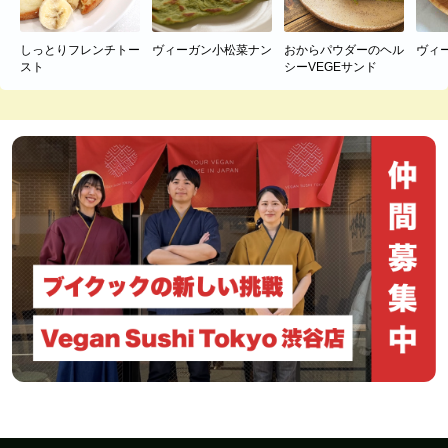
しっとりフレンチトー
ヴィーガン小松菜ナン
おからパウダーのヘル
ヴィ
スト
シーVEGEサンド