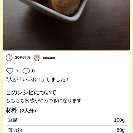
30分以内
minami
7
0
7人
が「いいね！」しました！
このレシピについて
もちもち食感がやみつきになります！
材料
（2人分）
豆腐
100g
薄力粉
80g