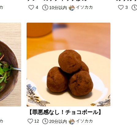
カ
イソカカ
4
3
10分以内
【罪悪感なし！チョコボール】
カ
イソカカ
12
20分以内