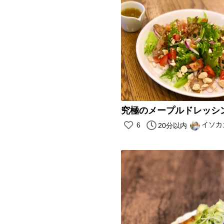
イソカ
6
20分以内