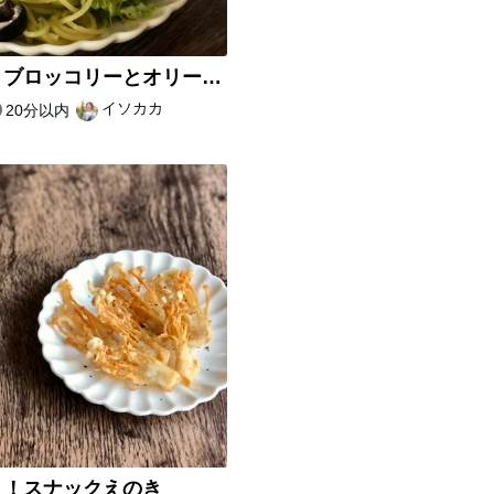
【丸ごとブロッコリーとオリーブのパスタ】
イソカカ
20分以内
リ！スナックえのき