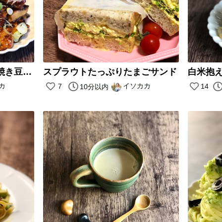
【ご飯が止まらない照り焼き豆腐】
スプラウトたっぷりたまごサンド
カ
イソカカ
7
14
10分以内