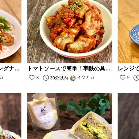
究極のメープルドレッシングナッツサラダ
トマトソースで簡単！車麩の具沢山トマト煮
レンジ
カ
イソカカ
8
9
30分以内