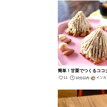
イソカ
11
10分以内