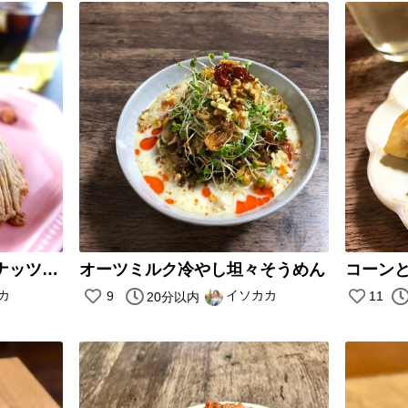
簡単！甘栗でつくるココナッツモンブラン
オーツミルク冷やし坦々そうめん
カ
イソカカ
9
11
20分以内