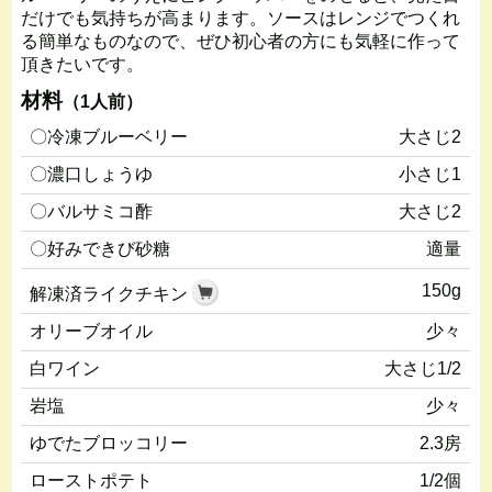
だけでも気持ちが高まります。ソースはレンジでつくれ
る簡単なものなので、ぜひ初心者の方にも気軽に作って
頂きたいです。
材料
（1人前）
〇冷凍ブルーベリー
大さじ2
〇濃口しょうゆ
小さじ1
〇バルサミコ酢
大さじ2
〇好みできび砂糖
適量
150g
解凍済ライクチキン
オリーブオイル
少々
白ワイン
大さじ1/2
岩塩
少々
ゆでたブロッコリー
2.3房
ローストポテト
1/2個