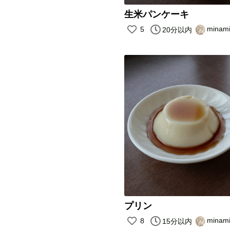
生米パンケーキ
minam
5
20分以内
プリン
minam
8
15分以内