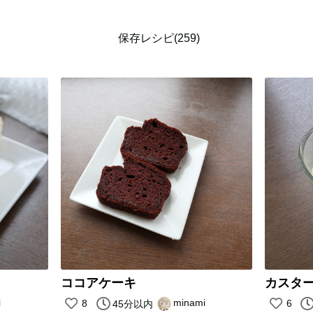
保存レシピ(259)
ココアケーキ
カスタ
i
minami
8
6
45分以内