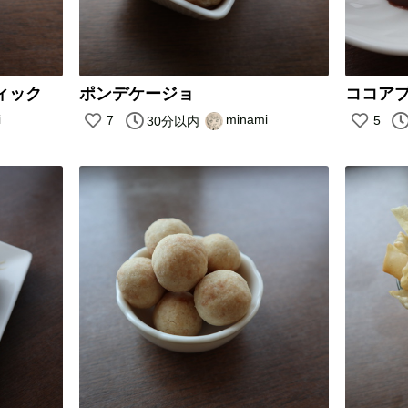
ィック
ポンデケージョ
ココア
i
minami
7
5
30分以内