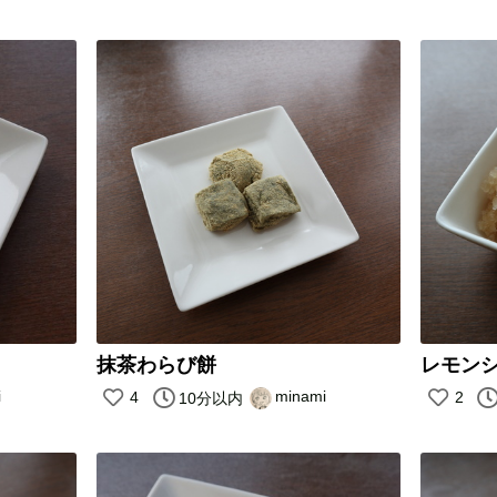
抹茶わらび餅
レモン
i
minami
4
2
10分以内