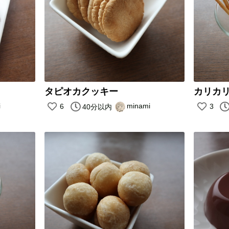
タピオカクッキー
カリカ
i
minami
6
3
40分以内