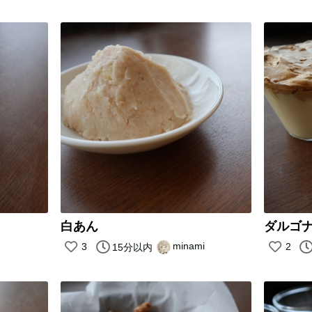
白あん
ダルゴ
minami
3
2
15分以内