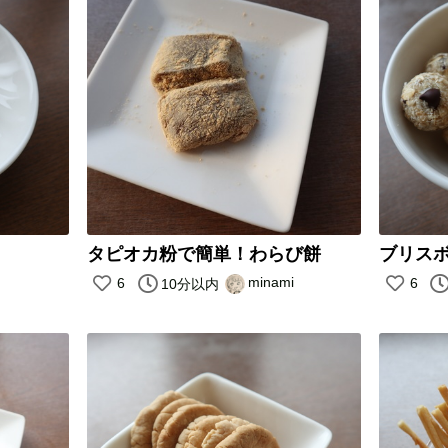
タピオカ粉で簡単！わらび餅
ブリス
minami
6
6
10分以内