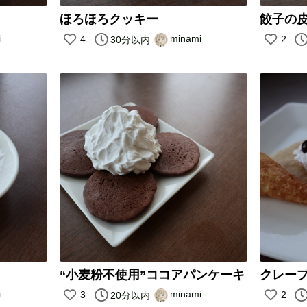
ほろほろクッキー
餃子の
i
minami
4
2
30分以内
“小麦粉不使用”ココアパンケーキ
クレー
i
minami
3
2
20分以内