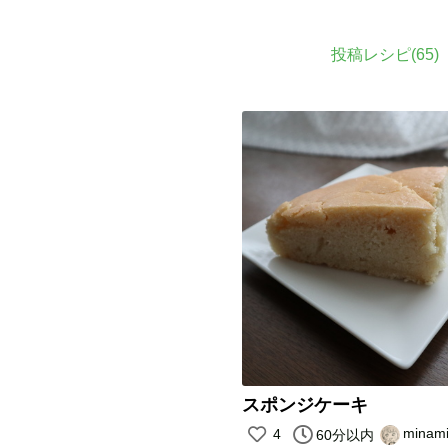
投稿レシピ(
65
)
スポンジケーキ
minam
4
60分以内