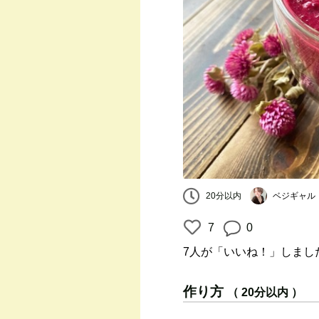
ベジギャル
20分以内
7
0
7人
が「いいね！」しまし
作り方
（ 20分以内 ）