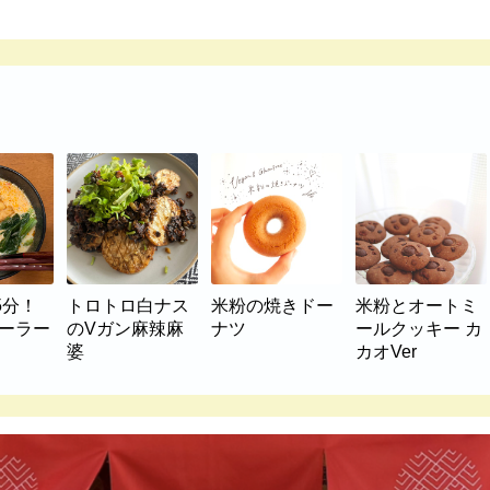
5分！
トロトロ白ナス
米粉の焼きドー
米粉とオートミ
マーラー
のVガン麻辣麻
ナツ
ールクッキー カ
婆
カオVer