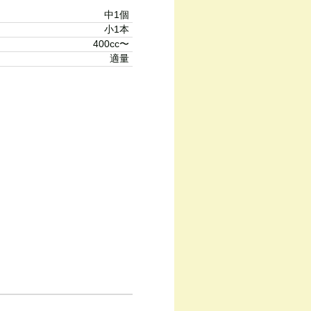
中1個
小1本
400cc〜
適量