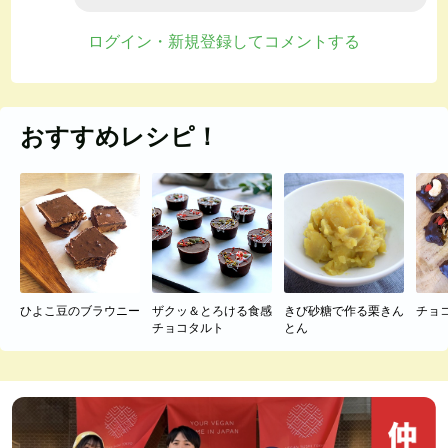
ログイン・新規登録してコメントする
おすすめレシピ！
ひよこ豆のブラウニー
ザクッ＆とろける食感
きび砂糖で作る栗きん
チョ
チョコタルト
とん