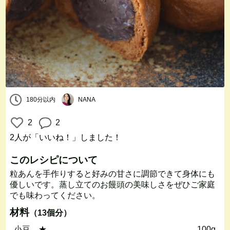
180分以内
NANA
2
2
2人
が「いいね！」しました！
このレシピについて
粒あんを手作りすると好みの甘さに調節できて身体にも
優しいです。蒸し立てのお饅頭の美味しさをぜひご家庭
でも味わってください。
材料
（13個分）
小豆 ★
100g