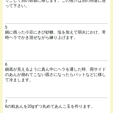
でこして別の容器に移します。この煮汁は別の用途に使
って下さい。
5
鍋に残った小豆にきび砂糖、塩を加えて弱火にかけ、常
時ヘラでかき混ぜながら練り上げます。
6
鍋底が見えるように真ん中にヘラを通した時、両サイド
のあんが崩れてこない固さになったらバットなどに移し
て冷まします。
7
6の粒あんを20gずつ丸めてあんこ玉を作ります。