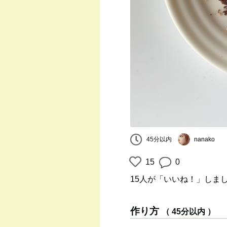
45分以内
nanako
15
0
15人
が「いいね！」しま
作り方
（ 45分以内 ）