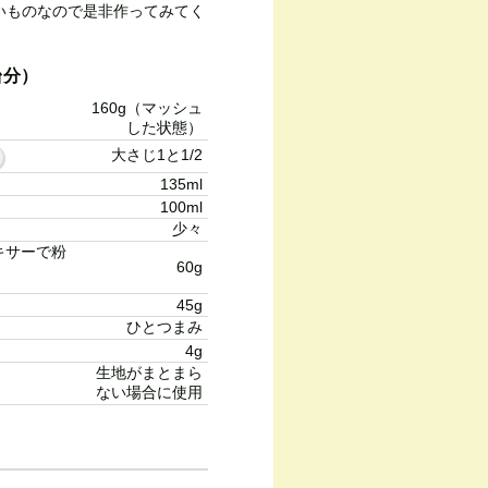
いものなので是非作ってみてく
台分）
160g（マッシュ
した状態）
大さじ1と1/2
135ml
100ml
少々
キサーで粉
60g
45g
ひとつまみ
4g
生地がまとまら
ない場合に使用