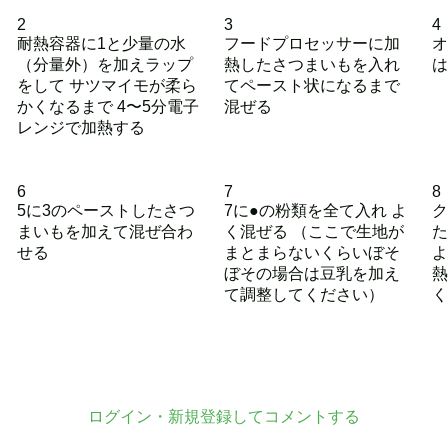
2
3
4
耐熱容器に1と少量の水
フードプロセッサーに加
オ
（分量外）を加えラップ
熱したさつまいもを入れ
は
をして サツマイモが柔ら
てペースト状になるまで
かくなるまで 4〜5分電子
混ぜる
レンジで加熱する
6
7
8
5に3のペーストしたさつ
7に●の粉類を全て入れ よ
ク
まいもを加えて混ぜ合わ
く混ぜる （ここで生地が
た
せる
まとまらないくらいぼそ
よ
ぼその場合は豆乳を加え
熱
て調整してください）
く
ログイン・新規登録してコメントする