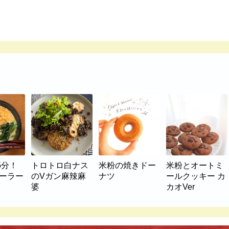
5分！
トロトロ白ナス
米粉の焼きドー
米粉とオートミ
マーラー
のVガン麻辣麻
ナツ
ールクッキー カ
婆
カオVer