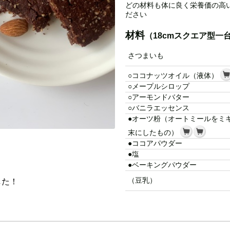
どの材料も体に良く栄養価の高
ださい
材料
（18cmスクエア型一
さつまいも
○ココナッツオイル（液体）
○メープルシロップ
○アーモンドバター
○バニラエッセンス
●オーツ粉（オートミールをミ
末にしたもの）
●ココアパウダー
●塩
●ベーキングパウダー
（豆乳）
した！