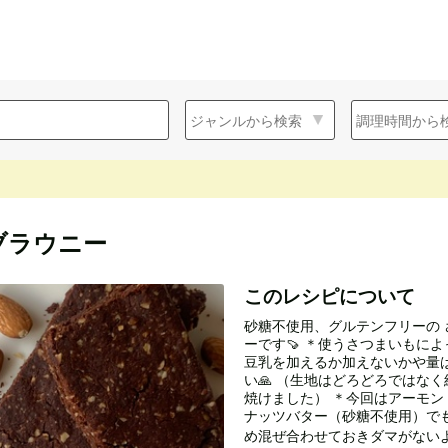
ブラウニー
このレシピについて
砂糖不使用、グルテンフリーの
ーです🍠 ＊使うさつまいもに
豆乳を加えるか加えないかや量
い🙏 （生地はどろどろではな
焼けました） ＊今回はアーモン
ナッツバター（砂糖不使用）で
め混ぜ合わせておきダマがないよ