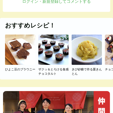
ログイン・新規登録してコメントする
おすすめレシピ！
ひよこ豆のブラウニー
ザクッ＆とろける食感
きび砂糖で作る栗きん
チョ
チョコタルト
とん