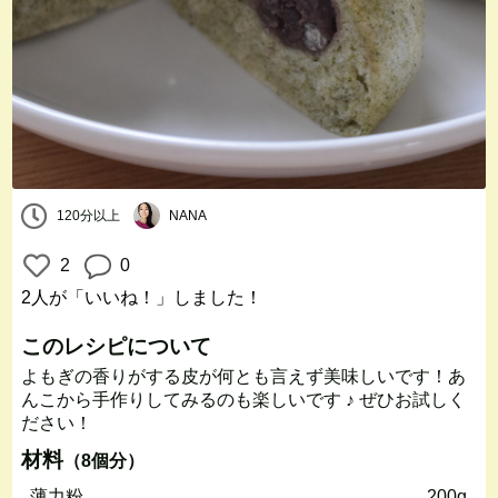
120分以上
NANA
2
0
2人
が「いいね！」しました！
このレシピについて
よもぎの香りがする皮が何とも言えず美味しいです！あ
んこから手作りしてみるのも楽しいです ♪ ぜひお試しく
ださい！
材料
（8個分）
薄力粉
200g