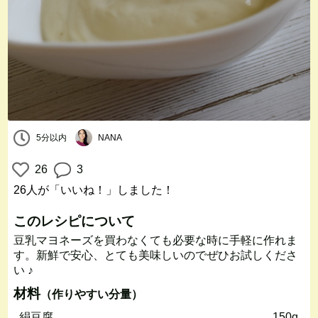
5分以内
NANA
26
3
26人
が「いいね！」しました！
このレシピについて
豆乳マヨネーズを買わなくても必要な時に手軽に作れま
す。新鮮で安心、とても美味しいのでぜひお試しくださ
い ♪
材料
（作りやすい分量）
絹豆腐
150g