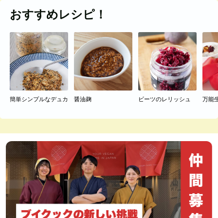
おすすめレシピ！
簡単シンプルなデュカ
醤油麹
ビーツのレリッシュ
万能