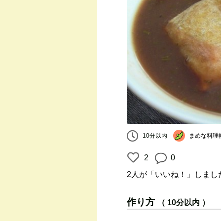
まめな料理
10分以内
2
0
2人
が「いいね！」しまし
作り方
（ 10分以内 ）