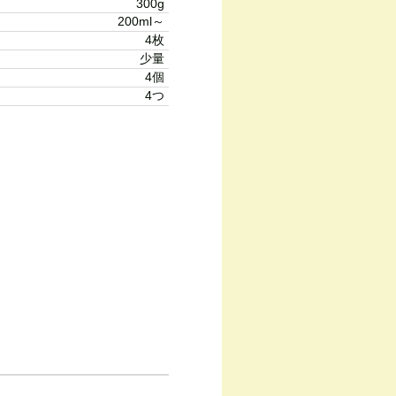
300g
200ml～
4枚
少量
4個
4つ