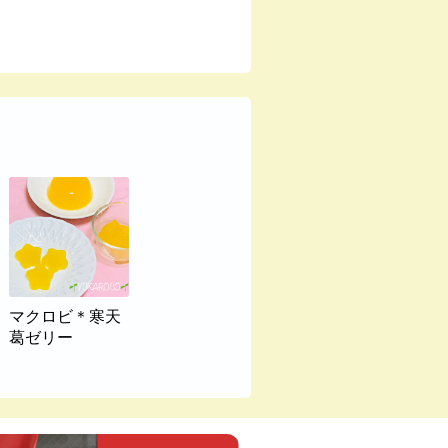
マクロビ＊寒天
葛ゼリー