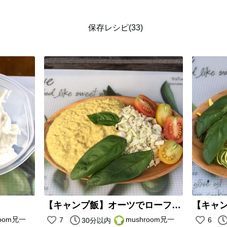
保存レシピ(33)
【キャンプ飯】オーツでローフードカレー
room兄一
mushroom兄一
7
6
30分以内