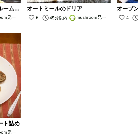
【キャンプ飯】マッシュルームのアヒージョ
オートミールのドリア
room兄一
mushroom兄一
6
4
45分以内
ート詰め
room兄一