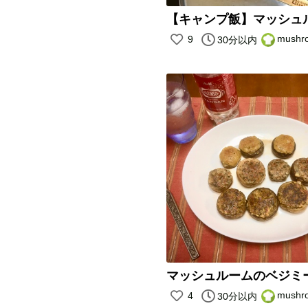
mush
9
30分以内
マッシュルームのベジミ
mush
4
30分以内