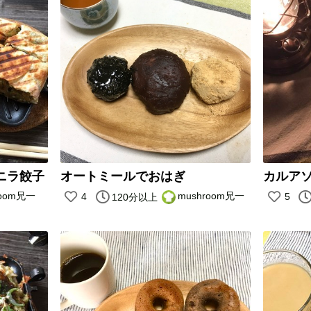
ニラ餃子
オートミールでおはぎ
room兄一
mushroom兄一
4
5
120分以上