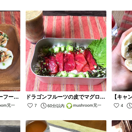
【キャンプ飯】長芋のローフードカナッペ
ドラゴンフルーツの皮でマグロ丼風。
room兄一
mushroom兄一
7
4
60分以内