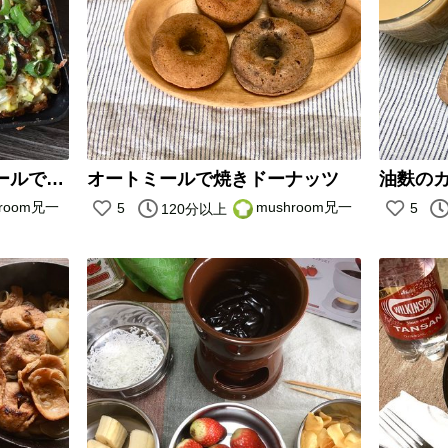
【キャンプ飯】オートミールでお好み焼き
オートミールで焼きドーナッツ
油麩の
hroom兄一
mushroom兄一
5
5
120分以上