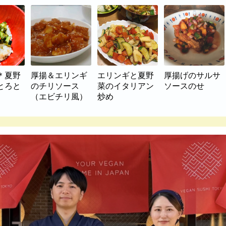
＊夏野
厚揚＆エリンギ
エリンギと夏野
厚揚げのサルサ
とろと
のチリソース
菜のイタリアン
ソースのせ
（エビチリ風）
炒め