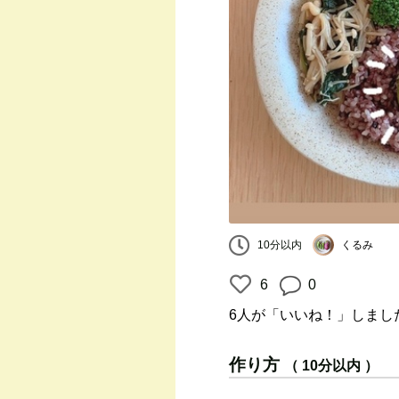
くるみ
10分以内
6
0
6人
が「いいね！」しまし
作り方
（ 10分以内 ）