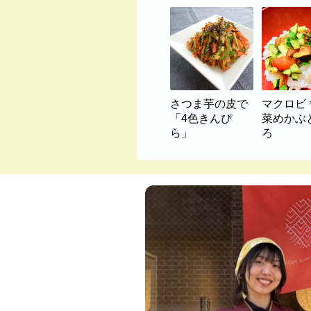
さつま芋の皮で
マクロビ
「4色きんぴ
菜めかぶ
ら」
ろ