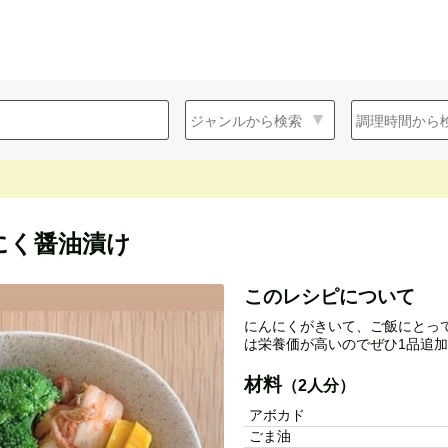
にく醤油漬け
このレシピについて
にんにくがきいて、ご飯にとっ
は栄養価が高いのでぜひ1品追加
材料
（2人分）
アボカド
ごま油