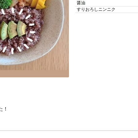
醤油
すりおろしニンニク
た！