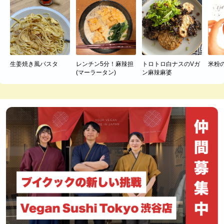
生姜焼き風パスタ
レンチン5分！麻辣担
トロトロ白ナスのVガ
米粉
(マーラータン)
ン麻辣麻婆