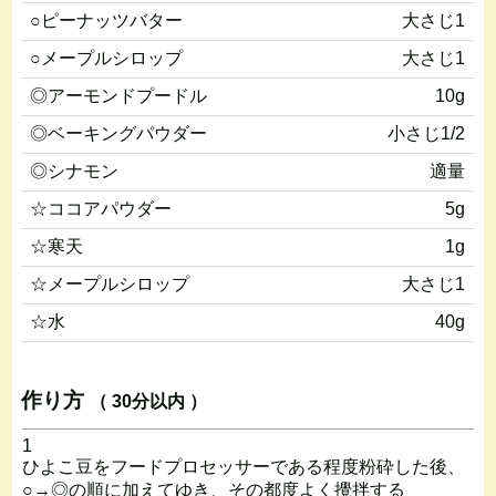
○ピーナッツバター
大さじ1
○メープルシロップ
大さじ1
◎アーモンドプードル
10g
◎ベーキングパウダー
小さじ1/2
◎シナモン
適量
☆ココアパウダー
5g
☆寒天
1g
☆メープルシロップ
大さじ1
☆水
40g
作り方
（ 30分以内 ）
1
ひよこ豆をフードプロセッサーである程度粉砕した後、
○→◎の順に加えてゆき、その都度よく攪拌する