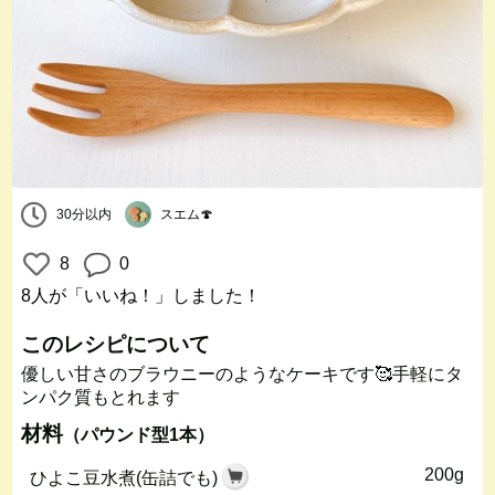
30分以内
スエム🍄
8
0
8人
が「いいね！」しました！
このレシピについて
優しい甘さのブラウニーのようなケーキです🥰手軽にタ
ンパク質もとれます
材料
（パウンド型1本）
200g
ひよこ豆水煮(缶詰でも)