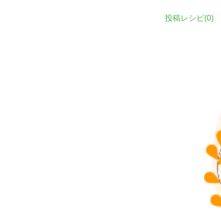
投稿レシピ(
0
)