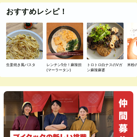
おすすめレシピ！
生姜焼き風パスタ
レンチン5分！麻辣担
トロトロ白ナスのVガ
米粉
(マーラータン)
ン麻辣麻婆