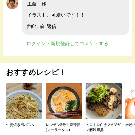
工藤 柊
イラスト、可愛いです！！
約6年前
返信
ログイン・新規登録してコメントする
おすすめレシピ！
生姜焼き風パスタ
レンチン5分！麻辣担
トロトロ白ナスのVガ
米粉
(マーラータン)
ン麻辣麻婆