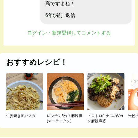
高ですよね！
6年弱前
返信
ログイン・新規登録してコメントする
おすすめレシピ！
生姜焼き風パスタ
レンチン5分！麻辣担
トロトロ白ナスのVガ
米粉
(マーラータン)
ン麻辣麻婆