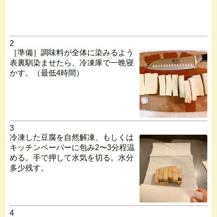
2
［準備］調味料が全体に染みるよう
表裏馴染ませたら、冷凍庫で一晩寝
かす。（最低4時間）
3
冷凍した豆腐を自然解凍、もしくは
キッチンペーパーに包み2〜3分程温
める。手で押して水気を切る。水分
多少残す。
4