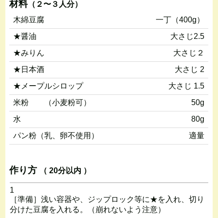
材料
（２〜３人分）
木綿豆腐
一丁（400g）
★醤油
大さじ2.5
★みりん
大さじ２
★日本酒
大さじ 2
★メープルシロップ
大さじ 1.5
米粉 （小麦粉可）
50g
水
80g
パン粉（乳、卵不使用）
適量
作り方
（ 20分以内 ）
1
［準備］浅い容器や、ジップロック等に★を入れ、切り
分けた豆腐を入れる。（崩れないよう注意）