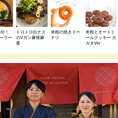
5分！
トロトロ白ナス
米粉の焼きドー
米粉とオートミ
マーラー
のVガン麻辣麻
ナツ
ールクッキー カ
婆
カオVer