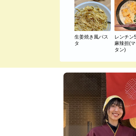
生姜焼き風パス
レンチン
タ
麻辣担(
タン)