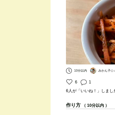
みかん子🍊 /
10分以内
6
1
6人
が「いいね！」しまし
作り方
（ 10分以内 ）