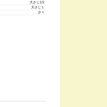
大さじ1/2
大さじ１
少々