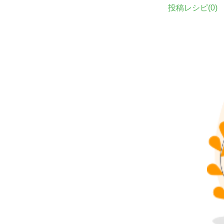
投稿レシピ(
0
)