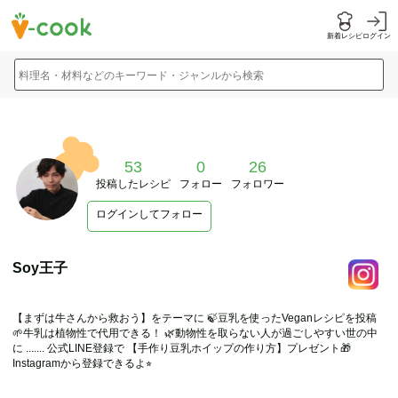
新着レシピ
ログイン
料理名・材料などのキーワード・ジャンルから検索
53
0
26
投稿したレシピ
フォロー
フォロワー
ログインしてフォロー
Soy王子
【まずは牛さんから救おう】をテーマに 🍃豆乳を使ったVeganレシピを投稿
🌱牛乳は植物性で代用できる！ 🌿動物性を取らない人が過ごしやすい世の中
に ....... 公式LINE登録で 【手作り豆乳ホイップの作り方】プレゼント🎁
Instagramから登録できるよ⭐︎