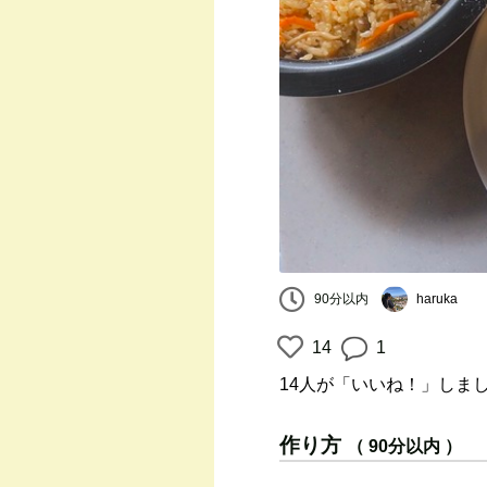
90分以内
haruka
14
1
14人
が「いいね！」しま
作り方
（ 90分以内 ）