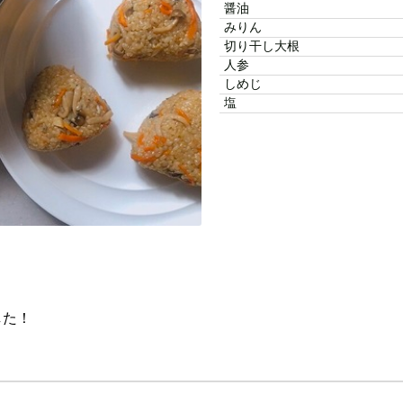
醤油
みりん
切り干し大根
人参
しめじ
塩
した！