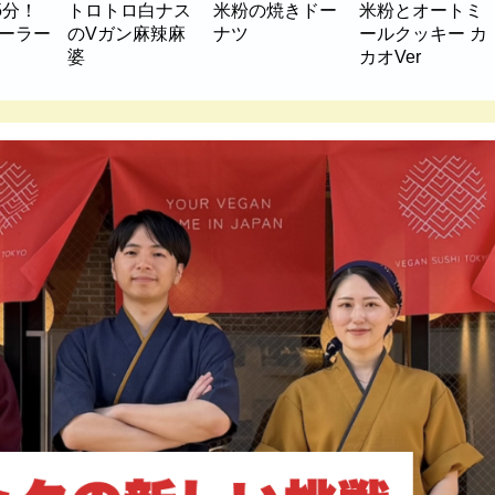
5分！
トロトロ白ナス
米粉の焼きドー
米粉とオートミ
マーラー
のVガン麻辣麻
ナツ
ールクッキー カ
婆
カオVer