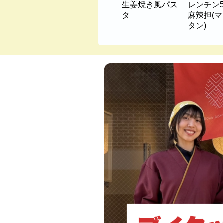
生姜焼き風パス
レンチン
タ
麻辣担(
タン)