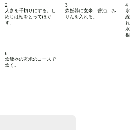
2
3
4
人参を千切りにする。し
炊飯器に玄米、醤油、み
水
めじは軸をとってほぐ
りんを入れる。
線
す。
れ
水
根
6
炊飯器の玄米のコースで
炊く。