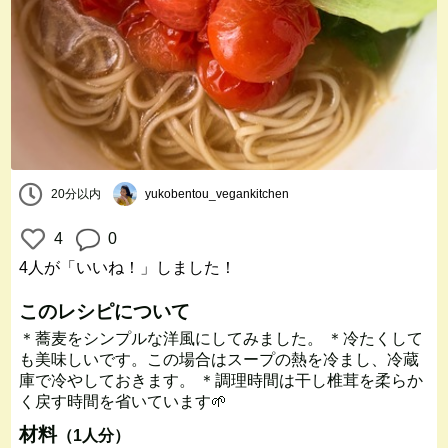
20分以内
yukobentou_vegankitchen
4
0
4人
が「いいね！」しました！
このレシピについて
＊蕎麦をシンプルな洋風にしてみました。 ＊冷たくして
も美味しいです。この場合はスープの熱を冷まし、冷蔵
庫で冷やしておきます。 ＊調理時間は干し椎茸を柔らか
く戻す時間を省いています🌱
材料
（1人分）