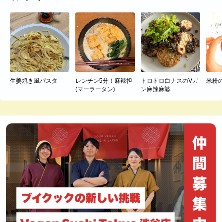
生姜焼き風パスタ
レンチン5分！麻辣担
トロトロ白ナスのVガ
米粉
(マーラータン)
ン麻辣麻婆