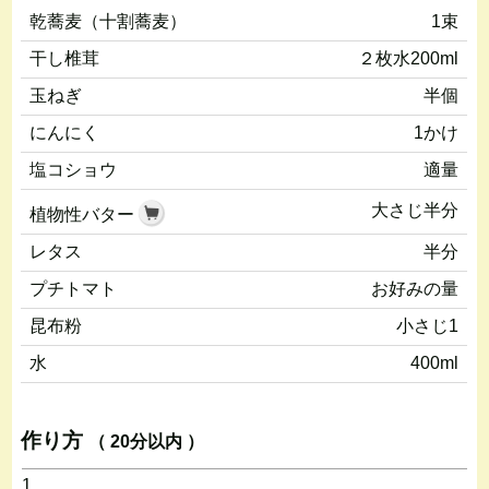
乾蕎麦（十割蕎麦）
1束
干し椎茸
２枚水200ml
玉ねぎ
半個
にんにく
1かけ
塩コショウ
適量
大さじ半分
植物性バター
レタス
半分
プチトマト
お好みの量
昆布粉
小さじ1
水
400ml
作り方
（ 20分以内 ）
1