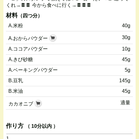
くれ→🍫🍫 今から食べに行く→🍫🍫🍫
材料
（四つ分）
A.米粉
40g
30g
A.おからパウダー
A.ココアパウダー
10g
A.きび砂糖
45g
A.ベーキングパウダー
5g
B.豆乳
145g
B.米油
45g
適量
カカオニブ
作り方
（ 10分以内 ）
1