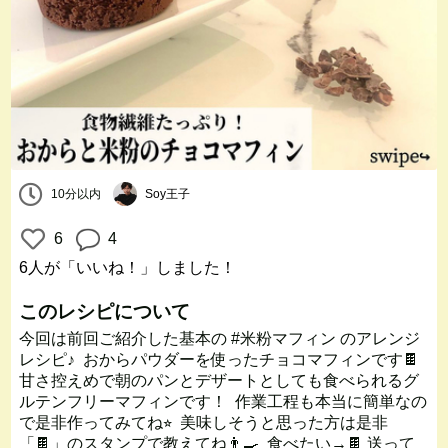
10分以内
Soy王子
6
4
6人
が「いいね！」しました！
このレシピについて
今回は前回ご紹介した基本の #米粉マフィン のアレンジ
レシピ♪ ⁡ おからパウダーを使ったチョコマフィンです🍫 ⁡
甘さ控えめで朝のパンとデザートとしても食べられるグ
ルテンフリーマフィンです！ ⁡ 作業工程も本当に簡単なの
で是非作ってみてね⭐︎ ⁡ 美味しそうと思った方は是非
「🍫」のスタンプで教えてね👨‍🍳 ⁡ 食べたい→🍫 送って