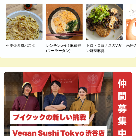
生姜焼き風パスタ
レンチン5分！麻辣担
トロトロ白ナスのVガ
米粉
(マーラータン)
ン麻辣麻婆