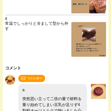
4
常温でしっかりと冷まして型から外
す
コメント
つくレター
a
突然思い立って二倍の量で材料を
量り始めてしまい豆乳が足りず4
割程オーツミルクで賄いました💦