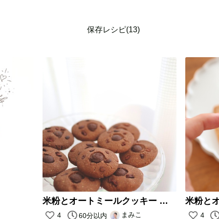
保存レシピ(13)
米粉とオートミールクッキー カカオVer
米粉と
まみこ
4
4
60分以内