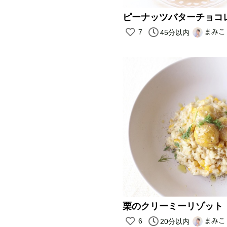
まみこ
7
45分以内
栗のクリーミーリゾット
まみこ
6
20分以内