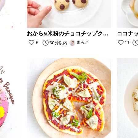
おから&米粉のチョコチップクッキー
ココナ
まみこ
6
11
60分以内