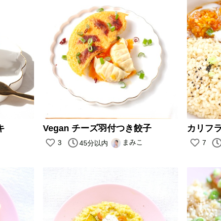
キ
Vegan チーズ羽付つき餃子
まみこ
3
7
45分以内