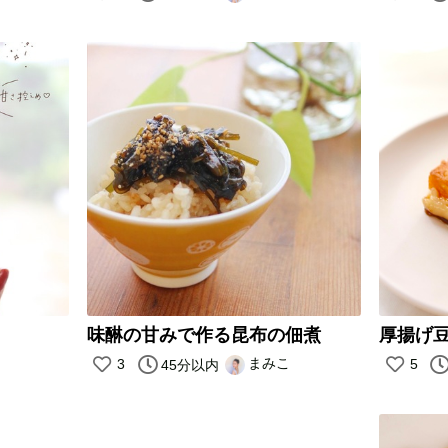
味醂の甘みで作る昆布の佃煮
厚揚げ
まみこ
3
5
45分以内