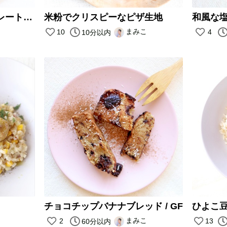
ピーナッツバターチョコレートバナナケーキ
米粉でクリスピーなピザ生地
和風な
まみこ
10
4
10分以内
チョコチップバナナブレッド / GF
ひよこ
まみこ
2
13
60分以内