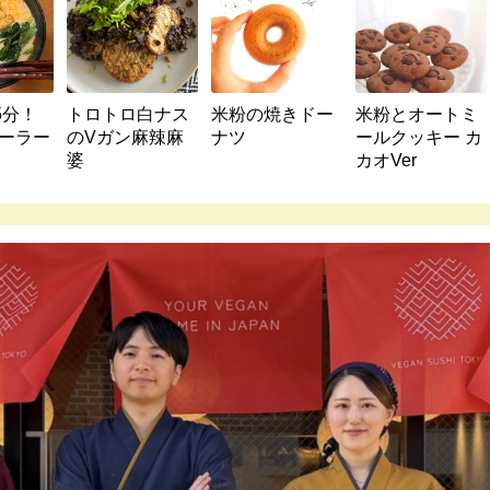
5分！
トロトロ白ナス
米粉の焼きドー
米粉とオートミ
マーラー
のVガン麻辣麻
ナツ
ールクッキー カ
婆
カオVer