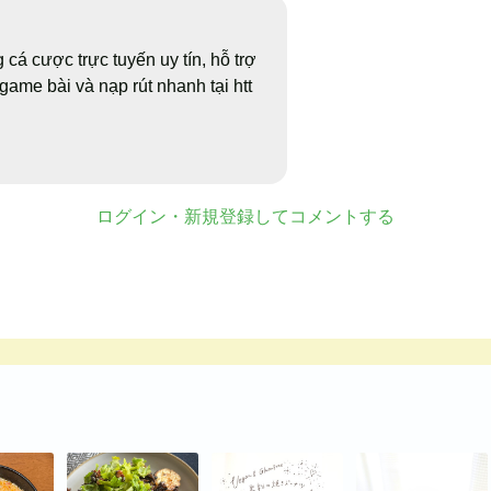
 cá cược trực tuyến uy tín, hỗ trợ
game bài và nạp rút nhanh tại htt
ログイン・新規登録してコメントする