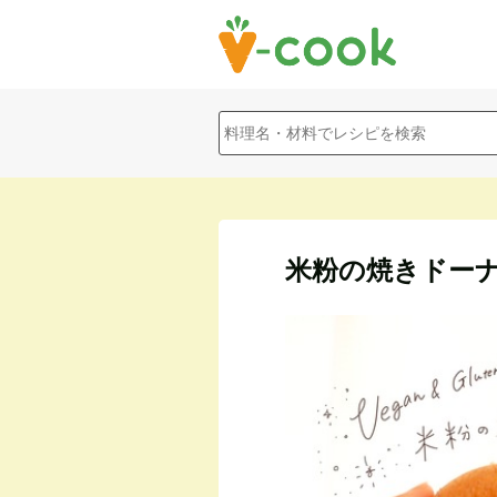
米粉の焼きドー