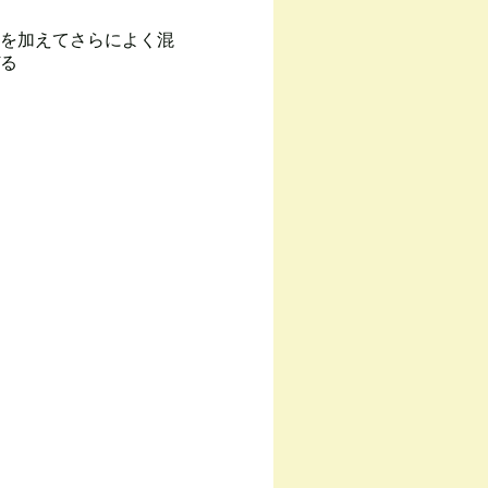
を加えてさらによく混
る