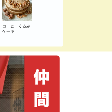
コーヒーくるみ
ケーキ