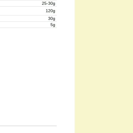
25-30g
120g
30g
5g