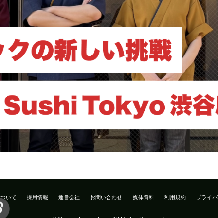
について
採用情報
運営会社
お問い合わせ
媒体資料
利用規約
プライバ