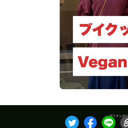
ブイクック