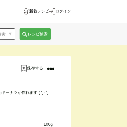
新着レシピ
ログイン
レシピ検索
保存する
ツが作れます ( ˘͈ ᵕ ˘͈
100g